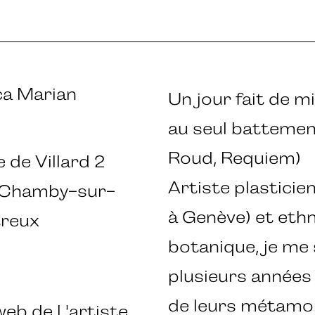
ca Marian
Un jour fait de mi
au seul battemen
Roud, Requiem)
 de Villard 2
Artiste plastici
 Chamby-sur-
à Genève) et eth
reux
botanique, je me
plusieurs années 
de leurs métamo
web de l 'artiste